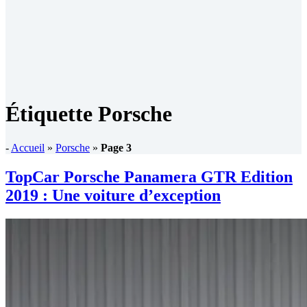
Étiquette
Porsche
-
Accueil
»
Porsche
»
Page 3
TopCar Porsche Panamera GTR Edition
2019 : Une voiture d’exception