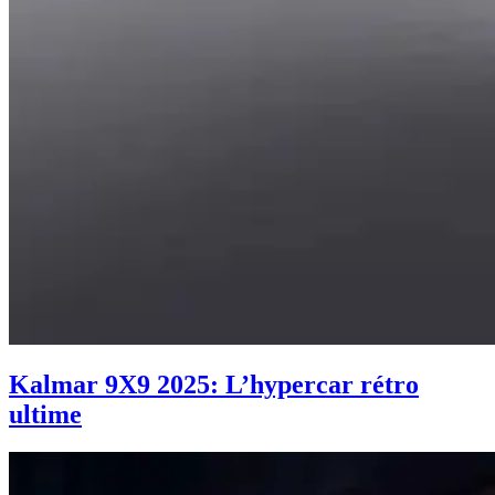
Kalmar 9X9 2025: L’hypercar rétro
ultime