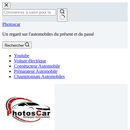
Passer
au
contenu
Aucun
Photoscar
résultat
Un regard sur l'automobiles du présent et du passé
Rechercher
Youtube
Voiture électrique
Constructeur Automobile
Préparateur Automobile
Championnats Automobiles