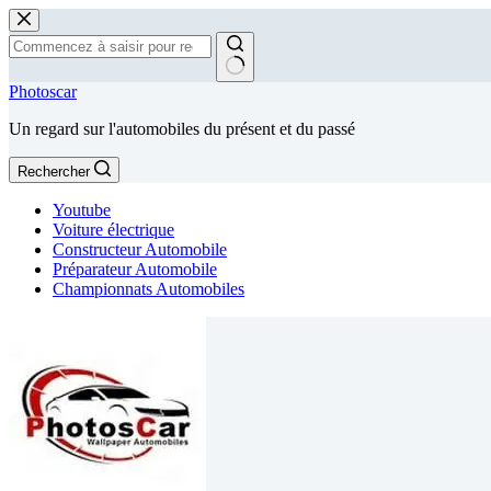
Passer
au
contenu
Aucun
Photoscar
résultat
Un regard sur l'automobiles du présent et du passé
Rechercher
Youtube
Voiture électrique
Constructeur Automobile
Préparateur Automobile
Championnats Automobiles