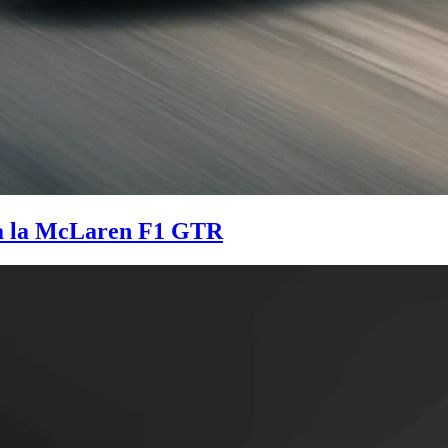
 à la McLaren F1 GTR