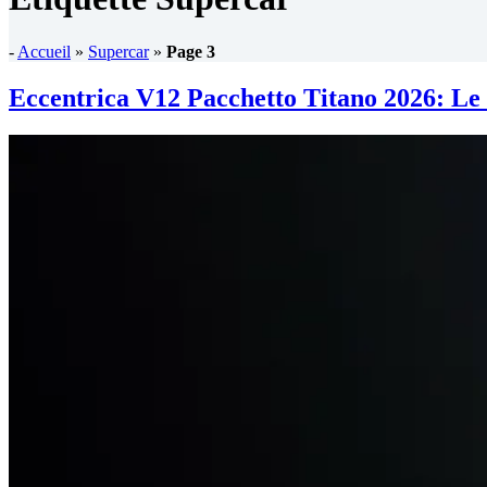
-
Accueil
»
Supercar
»
Page 3
Eccentrica V12 Pacchetto Titano 2026: Le l