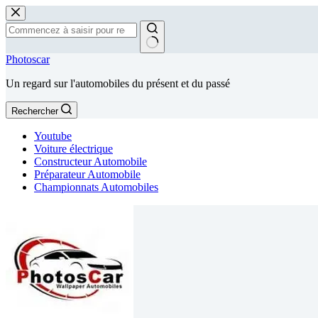
Passer
au
contenu
Aucun
Photoscar
résultat
Un regard sur l'automobiles du présent et du passé
Rechercher
Youtube
Voiture électrique
Constructeur Automobile
Préparateur Automobile
Championnats Automobiles