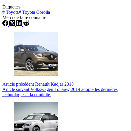
Étiquettes
#
Toyota
#
Toyota Corolla
Merci de faire connaitre
Article
précédent
Renault Kadjar 2018
Article
suivant
Volkswagen Touareg 2019 adopte les dernières
technologies à la conduite.