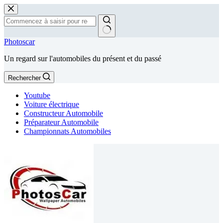
Passer
au
contenu
Aucun
Photoscar
résultat
Un regard sur l'automobiles du présent et du passé
Rechercher
Youtube
Voiture électrique
Constructeur Automobile
Préparateur Automobile
Championnats Automobiles