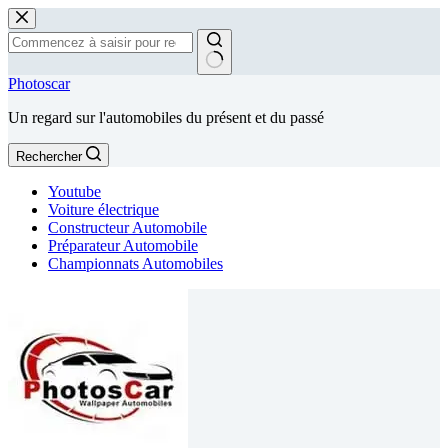
Passer
au
contenu
Aucun
Photoscar
résultat
Un regard sur l'automobiles du présent et du passé
Rechercher
Youtube
Voiture électrique
Constructeur Automobile
Préparateur Automobile
Championnats Automobiles