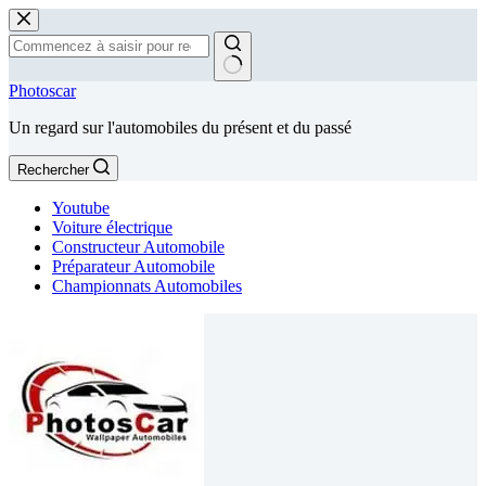
Passer
au
contenu
Aucun
Photoscar
résultat
Un regard sur l'automobiles du présent et du passé
Rechercher
Youtube
Voiture électrique
Constructeur Automobile
Préparateur Automobile
Championnats Automobiles