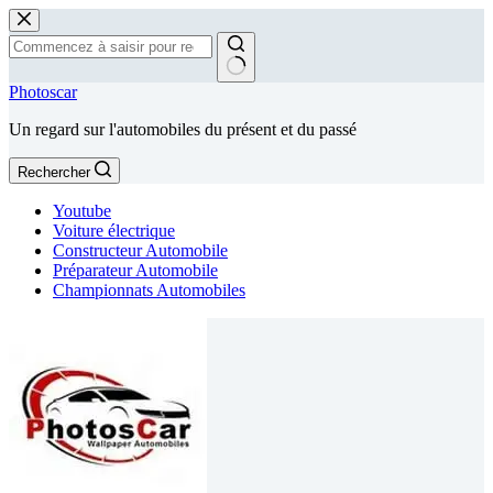
Passer
au
contenu
Aucun
Photoscar
résultat
Un regard sur l'automobiles du présent et du passé
Rechercher
Youtube
Voiture électrique
Constructeur Automobile
Préparateur Automobile
Championnats Automobiles