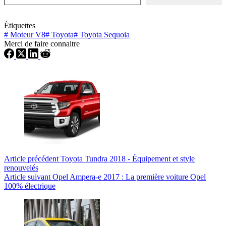
Étiquettes
#
Moteur V8
#
Toyota
#
Toyota Sequoia
Merci de faire connaitre
Article
précédent
Toyota Tundra 2018 - Équipement et style
renouvelés
Article
suivant
Opel Ampera-e 2017 : La première voiture Opel
100% électrique