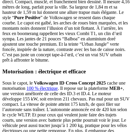
direct. Compact, musclé, et franchement bien dessiné. Il mesure 4,16
mètres de long, parfait pour la ville. Sa largeur de 1,84 m et sa
hauteur de 1,59 m lui donnent une allure trapue mais élégante. Le
style “
Pure Positive
” de Volkswagen se ressent dans chaque
courbe. Le capot est galbé, les arches de roues bien marquées, et les
montants noirs donnent l’illusion d’un toit flottant. À l’arrière, les
feux en boomerang rappellent les vieux Combi T1, un clin d’œil
sympa. Les jantes de 21 pouces “Balboa” en aluminium doré
ajoutent une touche premium. Et la teinte “Urban Jungle” verte
foncée, inspirée de la nature, contraste avec les bas de caisse noirs.
C’est pas juste un concept tape-à-l’œil, c’est un vrai SUV urbain
prêt à affronter le bitume.
Motorisation : électrique et efficace
Sous le capot, le
Volkswagen ID Cross Concept 2025
cache une
motorisation
100 % électrique
. Il repose sur la plateforme
MEB+
,
une version améliorée de celle des ID.3 et ID.4. Le moteur
développe 155 kW, soit environ 211 chevaux. Pas mal pour un SUV
compact. La vitesse de pointe atteint 175 km/h, de quoi filer sur
l’autoroute sans traîner. L’autonomie annoncée est de 420 km selon
le cycle WLTP. Et pour ceux qui veulent juste faire des trajets
courts, une version avec batterie plus petite pourrait voir le jour. Le
véhicule peut aussi tracter jusqu’à 1 200 kg, pratique pour les vélos
électriques ou une petite remorque. En plus, il embarque des