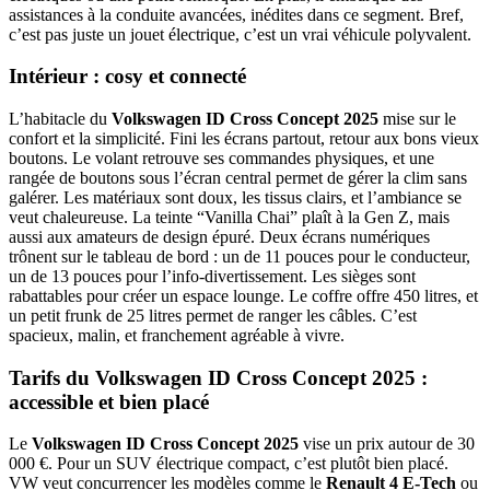
assistances à la conduite avancées, inédites dans ce segment. Bref,
c’est pas juste un jouet électrique, c’est un vrai véhicule polyvalent.
Intérieur : cosy et connecté
L’habitacle du
Volkswagen ID Cross Concept 2025
mise sur le
confort et la simplicité. Fini les écrans partout, retour aux bons vieux
boutons. Le volant retrouve ses commandes physiques, et une
rangée de boutons sous l’écran central permet de gérer la clim sans
galérer. Les matériaux sont doux, les tissus clairs, et l’ambiance se
veut chaleureuse. La teinte “Vanilla Chai” plaît à la Gen Z, mais
aussi aux amateurs de design épuré. Deux écrans numériques
trônent sur le tableau de bord : un de 11 pouces pour le conducteur,
un de 13 pouces pour l’info-divertissement. Les sièges sont
rabattables pour créer un espace lounge. Le coffre offre 450 litres, et
un petit frunk de 25 litres permet de ranger les câbles. C’est
spacieux, malin, et franchement agréable à vivre.
Tarifs du Volkswagen ID Cross Concept 2025 :
accessible et bien placé
Le
Volkswagen ID Cross Concept 2025
vise un prix autour de 30
000 €. Pour un SUV électrique compact, c’est plutôt bien placé.
VW veut concurrencer les modèles comme le
Renault 4 E-Tech
ou