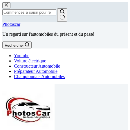
Passer
au
contenu
Aucun
Photoscar
résultat
Un regard sur l'automobiles du présent et du passé
Rechercher
Youtube
Voiture électrique
Constructeur Automobile
Préparateur Automobile
Championnats Automobiles