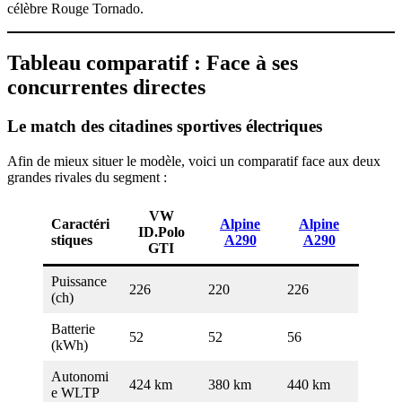
célèbre Rouge Tornado.
Tableau comparatif : Face à ses
concurrentes directes
Le match des citadines sportives électriques
Afin de mieux situer le modèle, voici un comparatif face aux deux
grandes rivales du segment :
VW
Caractéri
Alpine
Alpine
ID.Polo
stiques
A290
A290
GTI
Puissance
226
220
226
(ch)
Batterie
52
52
56
(kWh)
Autonomi
424 km
380 km
440 km
e WLTP