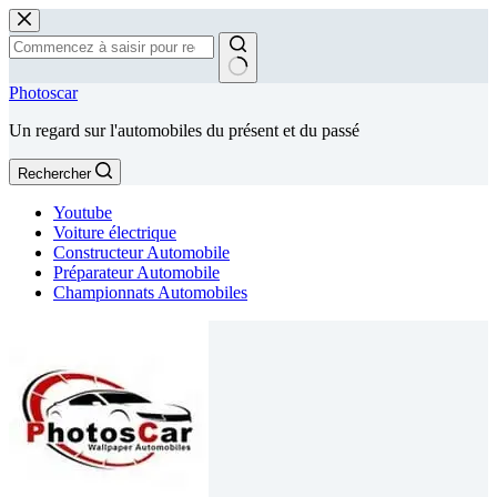
Passer
au
contenu
Aucun
Photoscar
résultat
Un regard sur l'automobiles du présent et du passé
Rechercher
Youtube
Voiture électrique
Constructeur Automobile
Préparateur Automobile
Championnats Automobiles