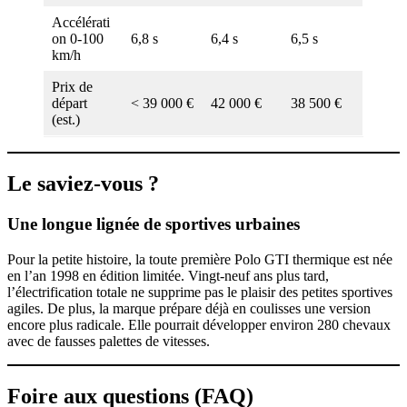
Accélérati
on 0-100
6,8 s
6,4 s
6,5 s
km/h
Prix de
départ
< 39 000 €
42 000 €
38 500 €
(est.)
Le saviez-vous ?
Une longue lignée de sportives urbaines
Pour la petite histoire, la toute première Polo GTI thermique est née
en l’an 1998 en édition limitée. Vingt-neuf ans plus tard,
l’électrification totale ne supprime pas le plaisir des petites sportives
agiles. De plus, la marque prépare déjà en coulisses une version
encore plus radicale. Elle pourrait développer environ 280 chevaux
avec de fausses palettes de vitesses.
Foire aux questions (FAQ)