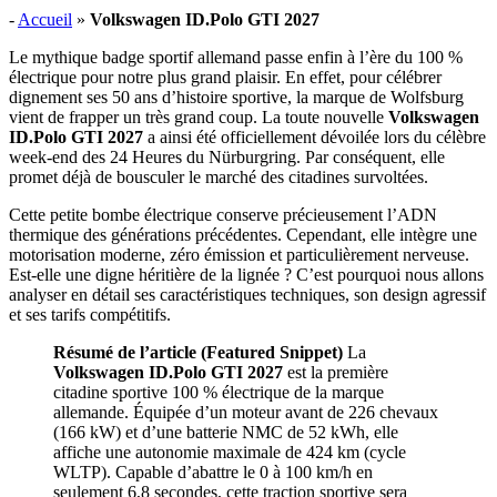
-
Accueil
»
Volkswagen ID.Polo GTI 2027
Le mythique badge sportif allemand passe enfin à l’ère du 100 %
électrique pour notre plus grand plaisir. En effet, pour célébrer
dignement ses 50 ans d’histoire sportive, la marque de Wolfsburg
vient de frapper un très grand coup. La toute nouvelle
Volkswagen
ID.Polo GTI 2027
a ainsi été officiellement dévoilée lors du célèbre
week-end des 24 Heures du Nürburgring. Par conséquent, elle
promet déjà de bousculer le marché des citadines survoltées.
Cette petite bombe électrique conserve précieusement l’ADN
thermique des générations précédentes. Cependant, elle intègre une
motorisation moderne, zéro émission et particulièrement nerveuse.
Est-elle une digne héritière de la lignée ? C’est pourquoi nous allons
analyser en détail ses caractéristiques techniques, son design agressif
et ses tarifs compétitifs.
Résumé de l’article (Featured Snippet)
La
Volkswagen ID.Polo GTI 2027
est la première
citadine sportive 100 % électrique de la marque
allemande. Équipée d’un moteur avant de 226 chevaux
(166 kW) et d’une batterie NMC de 52 kWh, elle
affiche une autonomie maximale de 424 km (cycle
WLTP). Capable d’abattre le 0 à 100 km/h en
seulement 6,8 secondes, cette traction sportive sera