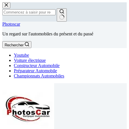
Passer
au
contenu
Aucun
Photoscar
résultat
Un regard sur l'automobiles du présent et du passé
Rechercher
Youtube
Voiture électrique
Constructeur Automobile
Préparateur Automobile
Championnats Automobiles