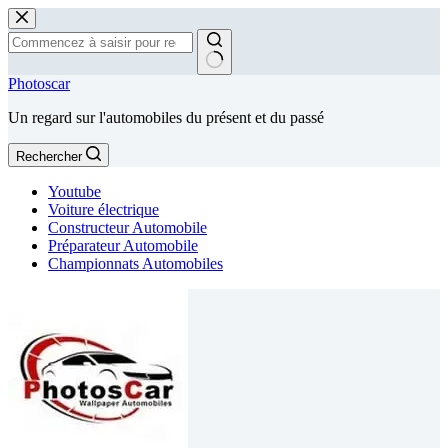
Passer
au
contenu
Aucun
Photoscar
résultat
Un regard sur l'automobiles du présent et du passé
Rechercher
Youtube
Voiture électrique
Constructeur Automobile
Préparateur Automobile
Championnats Automobiles