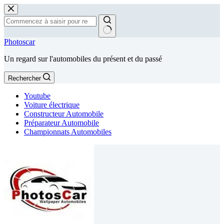
Passer
au
contenu
Aucun
Photoscar
résultat
Un regard sur l'automobiles du présent et du passé
Rechercher
Youtube
Voiture électrique
Constructeur Automobile
Préparateur Automobile
Championnats Automobiles