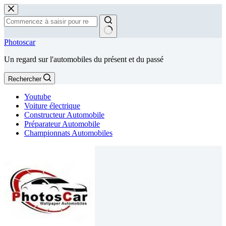
Passer
au
contenu
Aucun
Photoscar
résultat
Un regard sur l'automobiles du présent et du passé
Rechercher
Youtube
Voiture électrique
Constructeur Automobile
Préparateur Automobile
Championnats Automobiles