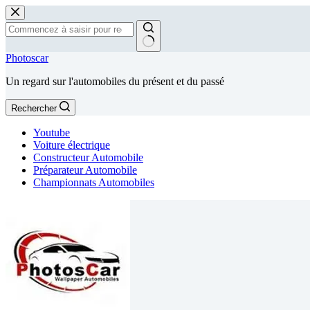
Passer
au
contenu
Aucun
Photoscar
résultat
Un regard sur l'automobiles du présent et du passé
Rechercher
Youtube
Voiture électrique
Constructeur Automobile
Préparateur Automobile
Championnats Automobiles