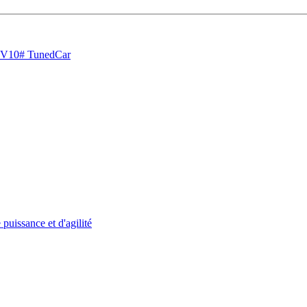
 V10
#
TunedCar
issance et d'agilité