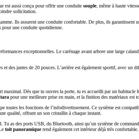
ur est aussi conçu pour offrir une conduite
souple
, même à haute vitesse
indre sollicitation.
gamme. Ils assurent une conduite confortable. De plus, ils garantissen
res pour une conduite quotidienne.
ormances exceptionnelles. Le carénage avant arbore une large calandre, 
s et des jantes de 20 pouces. L’arrière est également sportif, avec un dif
t maximal. Dès que tu ouvres la porte, tu es accueilli par un habitacl
ntara
pour une meilleure prise en main, et la finition des matériaux est 
upe toutes les fonctions de l’infodivertissement. Ce système est compati
e qualité, offrant un son cristallin à chaque instant.
. Tu as des ports USB, du Bluetooth, ainsi qu’un système de commande v
 Le
toit panoramique
rend également cet intérieur déjà très confortable.