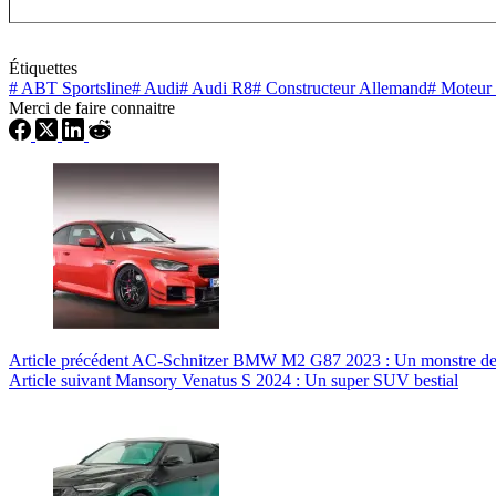
Étiquettes
#
ABT Sportsline
#
Audi
#
Audi R8
#
Constructeur Allemand
#
Moteur
Merci de faire connaitre
Article
précédent
AC-Schnitzer BMW M2 G87 2023 : Un monstre de pu
Article
suivant
Mansory Venatus S 2024 : Un super SUV bestial