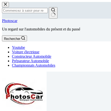
Passer
au
contenu
Aucun
Photoscar
résultat
Un regard sur l'automobiles du présent et du passé
Rechercher
Youtube
Voiture électrique
Constructeur Automobile
Préparateur Automobile
Championnats Automobiles