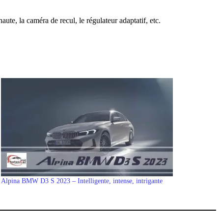
te, la caméra de recul, le régulateur adaptatif, etc.
Alpina BMW D3 S 2023 – Intelligente, intense, intrigante