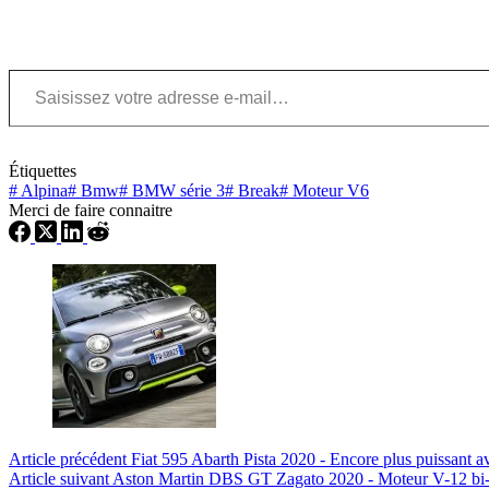
Saisissez votre adresse e-mail…
Étiquettes
#
Alpina
#
Bmw
#
BMW série 3
#
Break
#
Moteur V6
Merci de faire connaitre
Article
précédent
Fiat 595 Abarth Pista 2020 - Encore plus puissant a
Article
suivant
Aston Martin DBS GT Zagato 2020 - Moteur V-12 bi-t