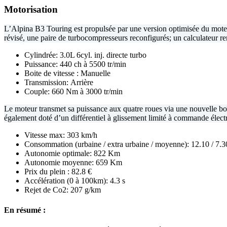
Motorisation
L’Alpina B3 Touring est propulsée par une version optimisée du mot
révisé, une paire de turbocompresseurs reconfigurés; un calculateur
Cylindrée: 3.0L 6cyl. inj. directe turbo
Puissance: 440 ch à 5500 tr/min
Boite de vitesse : Manuelle
Transmission: Arrière
Couple: 660 Nm à 3000 tr/min
Le moteur transmet sa puissance aux quatre roues via une nouvelle boî
également doté d’un différentiel à glissement limité à commande électr
Vitesse max: 303 km/h
Consommation (urbaine / extra urbaine / moyenne): 12.10 / 7.3
Autonomie optimale: 822 Km
Autonomie moyenne: 659 Km
Prix du plein : 82.8 €
Accélération (0 à 100km): 4.3 s
Rejet de Co2: 207 g/km
En résumé :