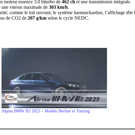
un moteur essence 3.0 biturbo de
462 ch
et une transmission intégrale.
e une vitesse maximale de
303 km/h
.
té, comme le toit ouvrant, le système harman/kardon, l’affichage tête hau
ions de CO2 de
207 g/km
selon le cycle NEDC.
Alpina BMW B3 2023 – Modèle Berline et Touring