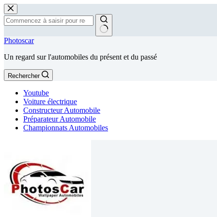
Passer
au
contenu
Aucun
Photoscar
résultat
Un regard sur l'automobiles du présent et du passé
Rechercher
Youtube
Voiture électrique
Constructeur Automobile
Préparateur Automobile
Championnats Automobiles