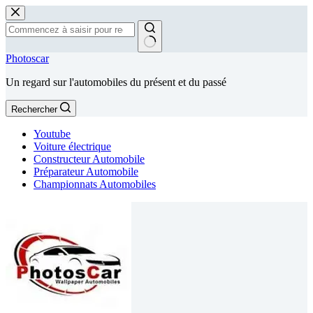
Passer
au
contenu
Aucun
Photoscar
résultat
Un regard sur l'automobiles du présent et du passé
Rechercher
Youtube
Voiture électrique
Constructeur Automobile
Préparateur Automobile
Championnats Automobiles