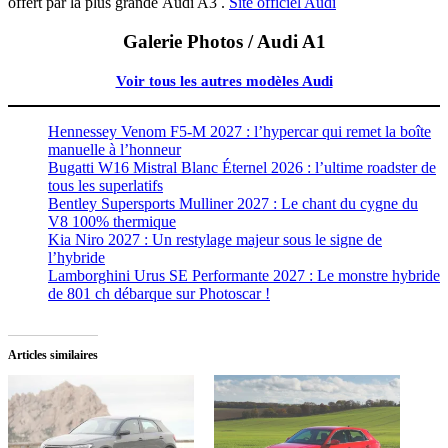
offert par la plus grande Audi A3 .
Site officiel Audi
Galerie Photos / Audi A1
Voir tous les autres modèles Audi
Hennessey Venom F5-M 2027 : l’hypercar qui remet la boîte
manuelle à l’honneur
Bugatti W16 Mistral Blanc Éternel 2026 : l’ultime roadster de
tous les superlatifs
Bentley Supersports Mulliner 2027 : Le chant du cygne du
V8 100% thermique
Kia Niro 2027 : Un restylage majeur sous le signe de
l’hybride
Lamborghini Urus SE Performante 2027 : Le monstre hybride
de 801 ch débarque sur Photoscar !
Articles similaires