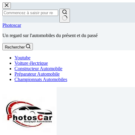
Passer
au
contenu
Aucun
Photoscar
résultat
Un regard sur l'automobiles du présent et du passé
Rechercher
Youtube
Voiture électrique
Constructeur Automobile
Préparateur Automobile
Championnats Automobiles