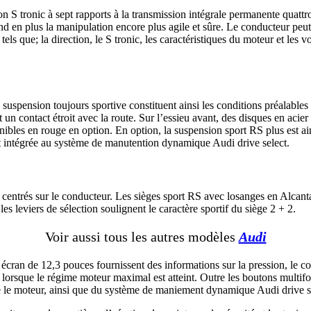
n S tronic à sept rapports à la transmission intégrale permanente quattro
nd en plus la manipulation encore plus agile et sûre. Le conducteur peu
els que; la direction, le S tronic, les caractéristiques du moteur et le
 suspension toujours sportive constituent ainsi les conditions préalabl
n contact étroit avec la route. Sur l’essieu avant, des disques en acier 
onibles en rouge en option. En option, la suspension sport RS plus est a
t intégrée au système de manutention dynamique Audi drive select.
entrés sur le conducteur. Les sièges sport RS avec losanges en Alcantar
 les leviers de sélection soulignent le caractère sportif du siège 2 + 2.
Voir aussi tous les autres modèles
Audi
écran de 12,3 pouces fournissent des informations sur la pression, le c
 lorsque le régime moteur maximal est atteint. Outre les boutons multifo
re le moteur, ainsi que du système de maniement dynamique Audi drive s