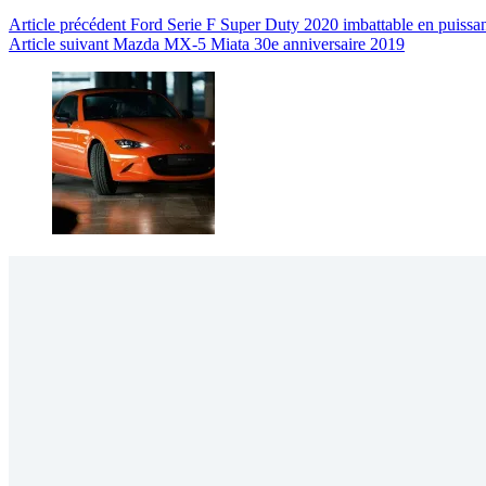
Article
précédent
Ford Serie F Super Duty 2020 imbattable en puissan
Article
suivant
Mazda MX-5 Miata 30e anniversaire 2019