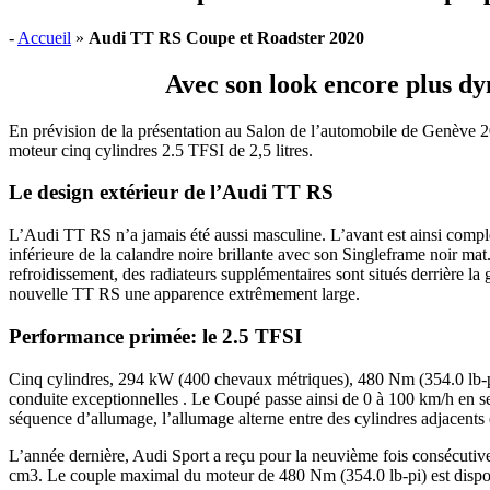
-
Accueil
»
Audi TT RS Coupe et Roadster 2020
Avec son look encore plus dy
En prévision de la présentation au Salon de l’automobile de Genève 
moteur cinq cylindres 2.5 TFSI de 2,5 litres.
Le design extérieur de l’Audi TT RS
L’Audi TT RS n’a jamais été aussi masculine. L’avant est ainsi complèt
inférieure de la calandre noire brillante avec son Singleframe noir mat. 
refroidissement, des radiateurs supplémentaires sont situés derrière la 
nouvelle TT RS une apparence extrêmement large.
Performance primée: le 2.5 TFSI
Cinq cylindres, 294 kW (400 chevaux métriques), 480 Nm (354.0 lb-pi)
conduite exceptionnelles . Le Coupé passe ainsi de 0 à 100 km/h en s
séquence d’allumage, l’allumage alterne entre des cylindres adjacents 
L’année dernière, Audi Sport a reçu pour la neuvième fois consécutive
cm3. Le couple maximal du moteur de 480 Nm (354.0 lb-pi) est disponi