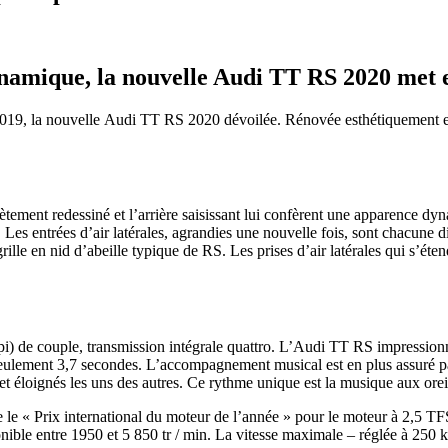
namique, la nouvelle Audi TT RS 2020 met en 
2019, la nouvelle Audi TT RS 2020 dévoilée. Rénovée esthétiquement et
ement redessiné et l’arrière saisissant lui confèrent une apparence dyna
Les entrées d’air latérales, agrandies une nouvelle fois, sont chacune div
grille en nid d’abeille typique de RS. Les prises d’air latérales qui s’é
 de couple, transmission intégrale quattro. L’Audi TT RS impressionne
eulement 3,7 secondes. L’accompagnement musical est en plus assuré par 
et éloignés les uns des autres. Ce rythme unique est la musique aux ore
 le « Prix international du moteur de l’année » pour le moteur à 2,5 T
ble entre 1950 et 5 850 tr / min. La vitesse maximale – réglée à 250 