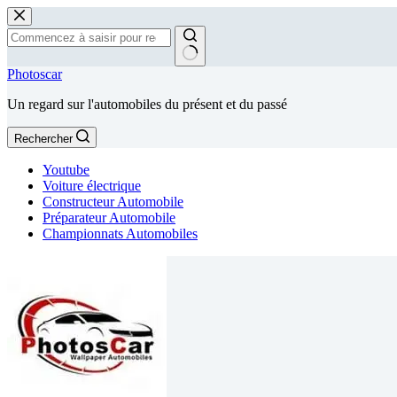
Passer
au
contenu
Aucun
Photoscar
résultat
Un regard sur l'automobiles du présent et du passé
Rechercher
Youtube
Voiture électrique
Constructeur Automobile
Préparateur Automobile
Championnats Automobiles