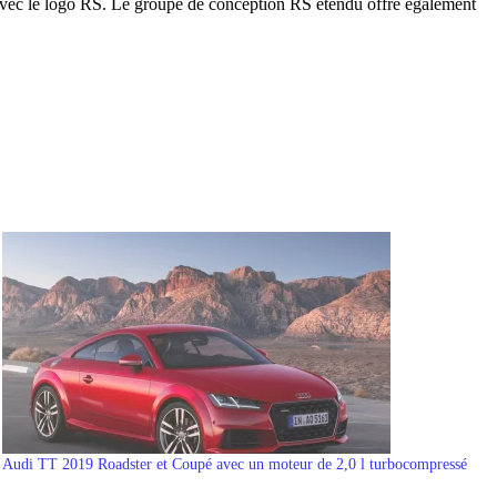
pis avec le logo RS. Le groupe de conception RS étendu offre également
Audi TT 2019 Roadster et Coupé avec un moteur de 2,0 l turbocompressé