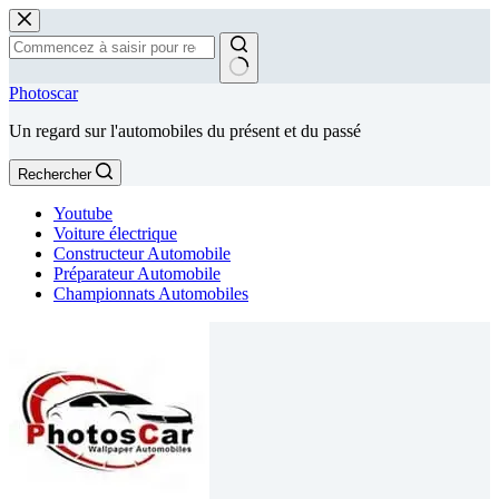
Passer
au
contenu
Aucun
Photoscar
résultat
Un regard sur l'automobiles du présent et du passé
Rechercher
Youtube
Voiture électrique
Constructeur Automobile
Préparateur Automobile
Championnats Automobiles