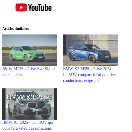
Articles similaires
BMW M135 xDrive F40 Signal
BMW X2 M35i xDrive 2024 :
Green 2025
Le SUV compact idéal pour les
conducteurs exigeants
BMW X3 2025 – Un SUV qui
vous fera vivre des sensations