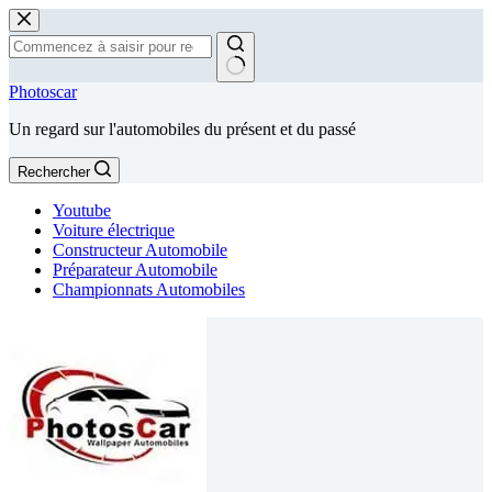
Passer
au
contenu
Aucun
Photoscar
résultat
Un regard sur l'automobiles du présent et du passé
Rechercher
Youtube
Voiture électrique
Constructeur Automobile
Préparateur Automobile
Championnats Automobiles