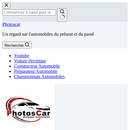
Passer
au
contenu
Aucun
Photoscar
résultat
Un regard sur l'automobiles du présent et du passé
Rechercher
Youtube
Voiture électrique
Constructeur Automobile
Préparateur Automobile
Championnats Automobiles