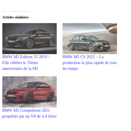
Articles similaires
BMW M5 Edition 35 2019 –
BMW M5 CS 2022 – La
Elle célèbre le 35ème
production la plus rapide de tous
anniversaire de la M5.
les temps
BMW M5 Competition 2021
propulsés par un V8 de 4,4 litres