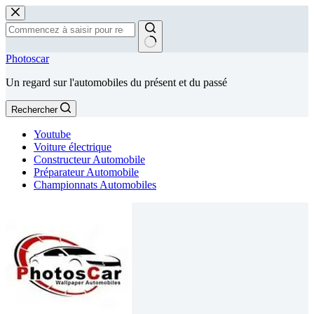
Passer
au
contenu
Aucun
Photoscar
résultat
Un regard sur l'automobiles du présent et du passé
Rechercher
Youtube
Voiture électrique
Constructeur Automobile
Préparateur Automobile
Championnats Automobiles