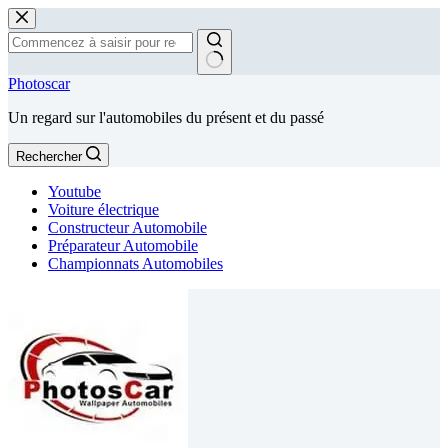
Passer
au
contenu
Aucun
Photoscar
résultat
Un regard sur l'automobiles du présent et du passé
Rechercher
Youtube
Voiture électrique
Constructeur Automobile
Préparateur Automobile
Championnats Automobiles