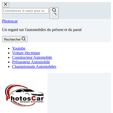
Passer
au
contenu
Aucun
Photoscar
résultat
Un regard sur l'automobiles du présent et du passé
Rechercher
Youtube
Voiture électrique
Constructeur Automobile
Préparateur Automobile
Championnats Automobiles