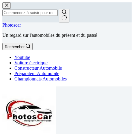
Passer
au
contenu
Aucun
Photoscar
résultat
Un regard sur l'automobiles du présent et du passé
Rechercher
Youtube
Voiture électrique
Constructeur Automobile
Préparateur Automobile
Championnats Automobiles