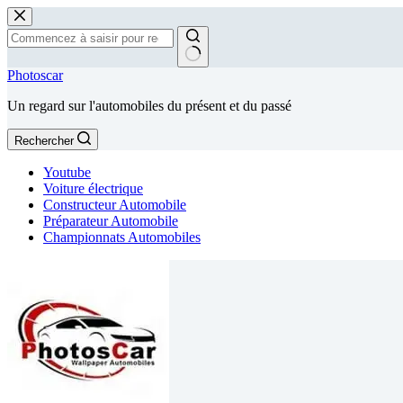
Passer
au
contenu
Aucun
Photoscar
résultat
Un regard sur l'automobiles du présent et du passé
Rechercher
Youtube
Voiture électrique
Constructeur Automobile
Préparateur Automobile
Championnats Automobiles