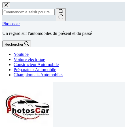
Passer
au
contenu
Aucun
Photoscar
résultat
Un regard sur l'automobiles du présent et du passé
Rechercher
Youtube
Voiture électrique
Constructeur Automobile
Préparateur Automobile
Championnats Automobiles