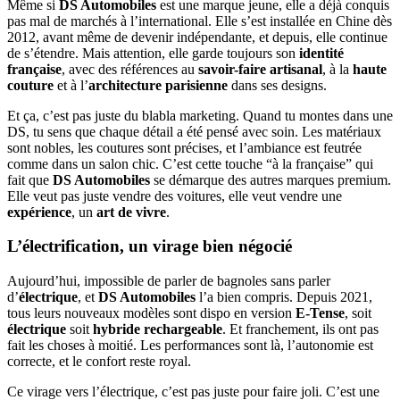
Même si
DS Automobiles
est une marque jeune, elle a déjà conquis
pas mal de marchés à l’international. Elle s’est installée en Chine dès
2012, avant même de devenir indépendante, et depuis, elle continue
de s’étendre. Mais attention, elle garde toujours son
identité
française
, avec des références au
savoir-faire artisanal
, à la
haute
couture
et à l’
architecture parisienne
dans ses designs.
Et ça, c’est pas juste du blabla marketing. Quand tu montes dans une
DS, tu sens que chaque détail a été pensé avec soin. Les matériaux
sont nobles, les coutures sont précises, et l’ambiance est feutrée
comme dans un salon chic. C’est cette touche “à la française” qui
fait que
DS Automobiles
se démarque des autres marques premium.
Elle veut pas juste vendre des voitures, elle veut vendre une
expérience
, un
art de vivre
.
L’électrification, un virage bien négocié
Aujourd’hui, impossible de parler de bagnoles sans parler
d’
électrique
, et
DS Automobiles
l’a bien compris. Depuis 2021,
tous leurs nouveaux modèles sont dispo en version
E-Tense
, soit
électrique
soit
hybride rechargeable
. Et franchement, ils ont pas
fait les choses à moitié. Les performances sont là, l’autonomie est
correcte, et le confort reste royal.
Ce virage vers l’électrique, c’est pas juste pour faire joli. C’est une