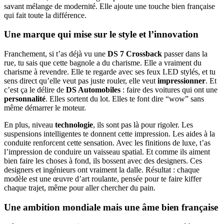
savant mélange de modernité. Elle ajoute une touche bien française
qui fait toute la différence.
Une marque qui mise sur le style et l’innovation
Franchement, si t’as déjà vu une
DS 7 Crossback
passer dans la
rue, tu sais que cette bagnole a du charisme. Elle a vraiment du
charisme à revendre. Elle te regarde avec ses feux LED stylés, et tu
sens direct qu’elle veut pas juste rouler, elle veut
impressionner
. Et
c’est ça le délire de
DS Automobiles
: faire des voitures qui ont une
personnalité
. Elles sortent du lot. Elles te font dire “wow” sans
même démarrer le moteur.
En plus, niveau
technologie
, ils sont pas là pour rigoler. Les
suspensions intelligentes te donnent cette impression. Les aides à la
conduite renforcent cette sensation. Avec les finitions de luxe, t’as
l’impression de conduire un vaisseau spatial. Et comme ils aiment
bien faire les choses à fond, ils bossent avec des designers. Ces
designers et ingénieurs ont vraiment la dalle. Résultat : chaque
modèle est une œuvre d’art roulante, pensée pour te faire kiffer
chaque trajet, même pour aller chercher du pain.
Une ambition mondiale mais une âme bien française