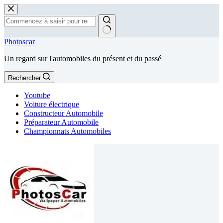
Passer
au
contenu
Aucun
Photoscar
résultat
Un regard sur l'automobiles du présent et du passé
Rechercher
Youtube
Voiture électrique
Constructeur Automobile
Préparateur Automobile
Championnats Automobiles