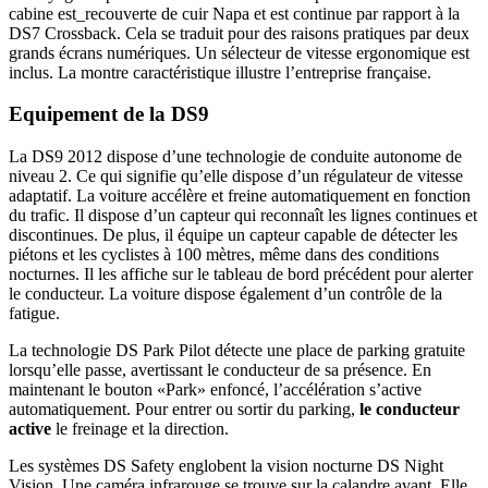
cabine est_recouverte de cuir Napa et est continue par rapport à la
DS7 Crossback. Cela se traduit pour des raisons pratiques par deux
grands écrans numériques. Un sélecteur de vitesse ergonomique est
inclus. La montre caractéristique illustre l’entreprise française.
Equipement de la DS9
La DS9 2012 dispose d’une technologie de conduite autonome de
niveau 2. Ce qui signifie qu’elle dispose d’un régulateur de vitesse
adaptatif. La voiture accélère et freine automatiquement en fonction
du trafic. Il dispose d’un capteur qui reconnaît les lignes continues et
discontinues. De plus, il équipe un capteur capable de détecter les
piétons et les cyclistes à 100 mètres, même dans des conditions
nocturnes. Il les affiche sur le tableau de bord précédent pour alerter
le conducteur. La voiture dispose également d’un contrôle de la
fatigue.
La technologie DS Park Pilot détecte une place de parking gratuite
lorsqu’elle passe, avertissant le conducteur de sa présence. En
maintenant le bouton «Park» enfoncé, l’accélération s’active
automatiquement. Pour entrer ou sortir du parking,
le conducteur
active
le freinage et la direction.
Les systèmes DS Safety englobent la vision nocturne DS Night
Vision. Une caméra infrarouge se trouve sur la calandre avant. Elle