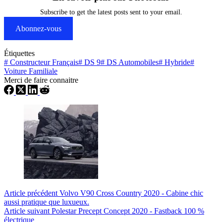
Subscribe to get the latest posts sent to your email.
Abonnez-vous
Étiquettes
#
Constructeur Français
#
DS 9
#
DS Automobiles
#
Hybride
#
Voiture Familiale
Merci de faire connaitre
Article
précédent
Volvo V90 Cross Country 2020 - Cabine chic
aussi pratique que luxueux.
Article
suivant
Polestar Precept Concept 2020 - Fastback 100 %
électrique