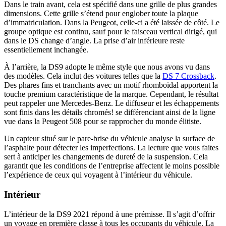
Dans le train avant, cela est spécifié dans une grille de plus grandes
dimensions. Cette grille s’étend pour englober toute la plaque
d’immatriculation. Dans la Peugeot, celle-ci a été laissée de côté. Le
groupe optique est continu, sauf pour le faisceau vertical dirigé, qui
dans le DS change d’angle. La prise d’air inférieure reste
essentiellement inchangée.
À l’arrière, la DS9 adopte le même style que nous avons vu dans
des modèles. Cela inclut des voitures telles que la
DS 7 Crossback
.
Des phares fins et tranchants avec un motif rhomboïdal apportent la
touche premium caractéristique de la marque. Cependant, le résultat
peut rappeler une Mercedes-Benz. Le diffuseur et les échappements
sont finis dans les détails chromés! se différenciant ainsi de la ligne
vue dans la Peugeot 508 pour se rapprocher du monde élitiste.
Un capteur situé sur le pare-brise du véhicule analyse la surface de
l’asphalte pour détecter les imperfections. La lecture que vous faites
sert à anticiper les changements de dureté de la suspension. Cela
garantit que les conditions de l’entreprise affectent le moins possible
l’expérience de ceux qui voyagent à l’intérieur du véhicule.
Intérieur
L’intérieur de la DS9 2021 répond à une prémisse. Il s’agit d’offrir
un voyage en première classe à tous les occupants du véhicule. La