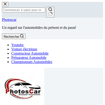
Passer
au
contenu
Aucun
Photoscar
résultat
Un regard sur l'automobiles du présent et du passé
Rechercher
Youtube
Voiture électrique
Constructeur Automobile
Préparateur Automobile
Championnats Automobiles