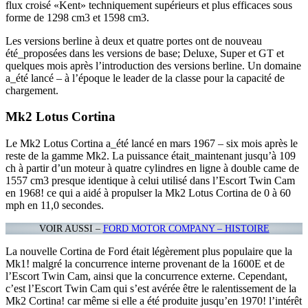
flux croisé «Kent» techniquement supérieurs et plus efficaces sous
forme de 1298 cm3 et 1598 cm3.
Les versions berline à deux et quatre portes ont de nouveau
été_proposées dans les versions de base; Deluxe, Super et GT et
quelques mois après l’introduction des versions berline. Un domaine
a_été lancé – à l’époque le leader de la classe pour la capacité de
chargement.
Mk2 Lotus Cortina
Le Mk2 Lotus Cortina a_été lancé en mars 1967 – six mois après le
reste de la gamme Mk2. La puissance était_maintenant jusqu’à 109
ch à partir d’un moteur à quatre cylindres en ligne à double came de
1557 cm3 presque identique à celui utilisé dans l’Escort Twin Cam
en 1968! ce qui a aidé à propulser la Mk2 Lotus Cortina de 0 à 60
mph en 11,0 secondes.
VOIR AUSSI –
FORD MOTOR COMPANY – HISTOIRE
La nouvelle Cortina de Ford était légèrement plus populaire que la
Mk1! malgré la concurrence interne provenant de la 1600E et de
l’Escort Twin Cam, ainsi que la concurrence externe. Cependant,
c’est l’Escort Twin Cam qui s’est avérée être le ralentissement de la
Mk2 Cortina! car même si elle a été produite jusqu’en 1970! l’intérêt