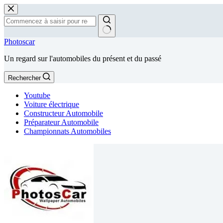
Passer
au
contenu
Aucun
Photoscar
résultat
Un regard sur l'automobiles du présent et du passé
Rechercher
Youtube
Voiture électrique
Constructeur Automobile
Préparateur Automobile
Championnats Automobiles