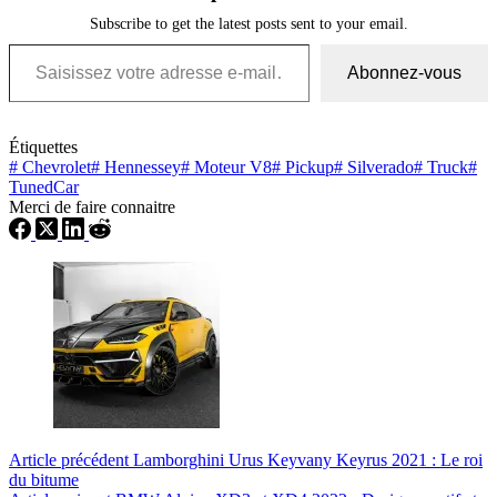
Subscribe to get the latest posts sent to your email.
Saisissez votre adresse e-mail…
Abonnez-vous
Étiquettes
#
Chevrolet
#
Hennessey
#
Moteur V8
#
Pickup
#
Silverado
#
Truck
#
TunedCar
Merci de faire connaitre
Article
précédent
Lamborghini Urus Keyvany Keyrus 2021 : Le roi
du bitume