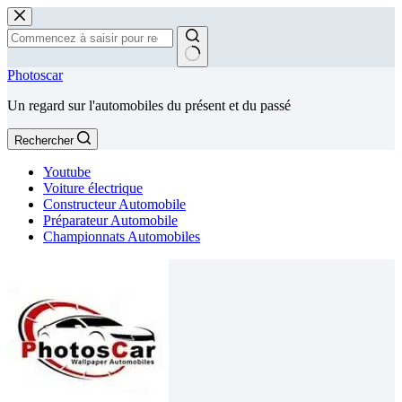
Passer
au
contenu
Aucun
Photoscar
résultat
Un regard sur l'automobiles du présent et du passé
Rechercher
Youtube
Voiture électrique
Constructeur Automobile
Préparateur Automobile
Championnats Automobiles