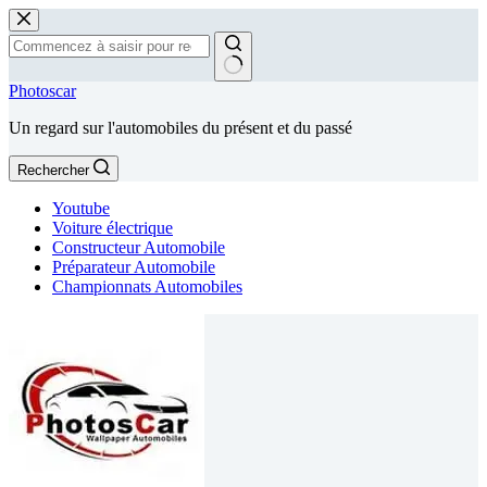
Passer
au
contenu
Aucun
Photoscar
résultat
Un regard sur l'automobiles du présent et du passé
Rechercher
Youtube
Voiture électrique
Constructeur Automobile
Préparateur Automobile
Championnats Automobiles