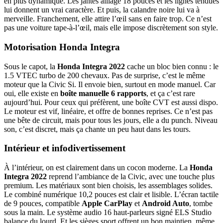
en plus dynamique. Les jantes alliage 18 pouces et les lignes tendues
lui donnent un vrai caractère. Et puis, la calandre noire lui va à
merveille. Franchement, elle attire l’œil sans en faire trop. Ce n’est
pas une voiture tape-à-l’œil, mais elle impose discrètement son style.
Motorisation Honda Integra
Sous le capot, la
Honda Integra 2022
cache un bloc bien connu : le
1.5 VTEC turbo de 200 chevaux. Pas de surprise, c’est le même
moteur que la Civic Si. Il envoie bien, surtout en mode manuel. Car
oui, elle existe en
boîte manuelle 6 rapports
, et ça c’est rare
aujourd’hui. Pour ceux qui préfèrent, une boîte CVT est aussi dispo.
Le moteur est vif, linéaire, et offre de bonnes reprises. Ce n’est pas
une bête de circuit, mais pour tous les jours, elle a du punch. Niveau
son, c’est discret, mais ça chante un peu haut dans les tours.
Intérieur et infodivertissement
À l’intérieur, on est clairement dans un cocon moderne. La
Honda
Integra 2022
reprend l’ambiance de la Civic, avec une touche plus
premium. Les matériaux sont bien choisis, les assemblages solides.
Le combiné numérique 10,2 pouces est clair et lisible. L’écran tactile
de 9 pouces, compatible
Apple CarPlay
et
Android Auto
, tombe
sous la main. Le système audio 16 haut-parleurs signé ELS Studio
balance du lourd. Et les sièges sport offrent un bon maintien, même