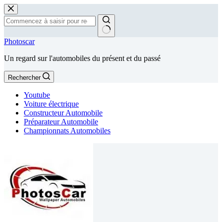
Passer
au
contenu
Aucun
Photoscar
résultat
Un regard sur l'automobiles du présent et du passé
Rechercher
Youtube
Voiture électrique
Constructeur Automobile
Préparateur Automobile
Championnats Automobiles