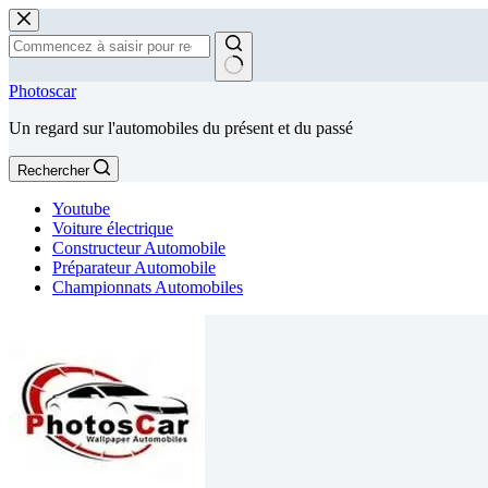
Passer
au
contenu
Aucun
Photoscar
résultat
Un regard sur l'automobiles du présent et du passé
Rechercher
Youtube
Voiture électrique
Constructeur Automobile
Préparateur Automobile
Championnats Automobiles