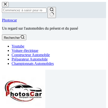
Passer
au
contenu
Aucun
Photoscar
résultat
Un regard sur l'automobiles du présent et du passé
Rechercher
Youtube
Voiture électrique
Constructeur Automobile
Préparateur Automobile
Championnats Automobiles