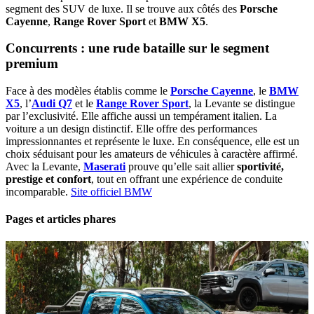
segment des SUV de luxe. Il se trouve aux côtés des
Porsche
Cayenne
,
Range Rover Sport
et
BMW X5
.
Concurrents : une rude bataille sur le segment
premium
Face à des modèles établis comme le
Porsche Cayenne
, le
BMW
X5
, l’
Audi Q7
et le
Range Rover Sport
, la Levante se distingue
par l’exclusivité. Elle affiche aussi un tempérament italien. La
voiture a un design distinctif. Elle offre des performances
impressionnantes et représente le luxe. En conséquence, elle est un
choix séduisant pour les amateurs de véhicules à caractère affirmé.
Avec la Levante,
Maserati
prouve qu’elle sait allier
sportivité,
prestige et confort
, tout en offrant une expérience de conduite
incomparable.
Site officiel BMW
Pages et articles phares