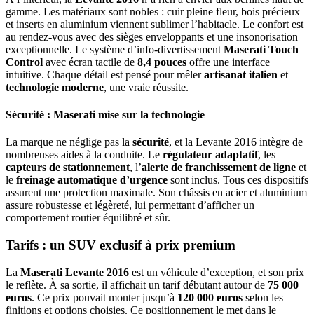
gamme. Les matériaux sont nobles : cuir pleine fleur, bois précieux
et inserts en aluminium viennent sublimer l’habitacle. Le confort est
au rendez-vous avec des sièges enveloppants et une insonorisation
exceptionnelle. Le système d’info-divertissement
Maserati Touch
Control
avec écran tactile de
8,4 pouces
offre une interface
intuitive. Chaque détail est pensé pour mêler
artisanat italien
et
technologie moderne
, une vraie réussite.
Sécurité : Maserati mise sur la technologie
La marque ne néglige pas la
sécurité
, et la Levante 2016 intègre de
nombreuses aides à la conduite. Le
régulateur adaptatif
, les
capteurs de stationnement
, l’
alerte de franchissement de ligne
et
le
freinage automatique d’urgence
sont inclus. Tous ces dispositifs
assurent une protection maximale. Son châssis en acier et aluminium
assure robustesse et légèreté, lui permettant d’afficher un
comportement routier équilibré et sûr.
Tarifs : un SUV exclusif à prix premium
La
Maserati Levante 2016
est un véhicule d’exception, et son prix
le reflète. À sa sortie, il affichait un tarif débutant autour de
75 000
euros
. Ce prix pouvait monter jusqu’à
120 000 euros
selon les
finitions et options choisies. Ce positionnement le met dans le