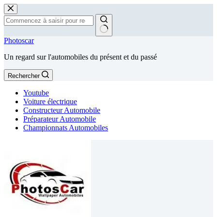
Passer
au
contenu
Aucun
Photoscar
résultat
Un regard sur l'automobiles du présent et du passé
Rechercher
Youtube
Voiture électrique
Constructeur Automobile
Préparateur Automobile
Championnats Automobiles