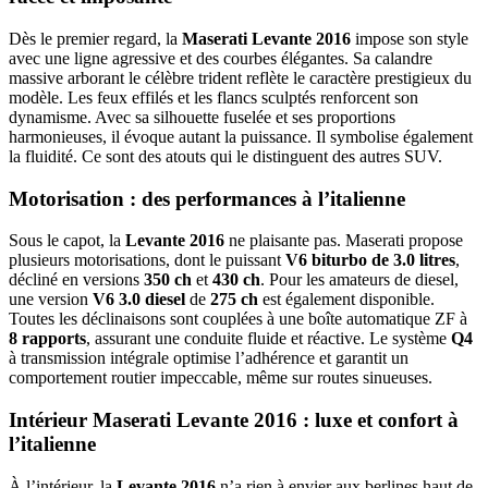
Dès le premier regard, la
Maserati Levante 2016
impose son style
avec une ligne agressive et des courbes élégantes. Sa calandre
massive arborant le célèbre trident reflète le caractère prestigieux du
modèle. Les feux effilés et les flancs sculptés renforcent son
dynamisme. Avec sa silhouette fuselée et ses proportions
harmonieuses, il évoque autant la puissance. Il symbolise également
la fluidité. Ce sont des atouts qui le distinguent des autres SUV.
Motorisation : des performances à l’italienne
Sous le capot, la
Levante 2016
ne plaisante pas. Maserati propose
plusieurs motorisations, dont le puissant
V6 biturbo de 3.0 litres
,
décliné en versions
350 ch
et
430 ch
. Pour les amateurs de diesel,
une version
V6 3.0 diesel
de
275 ch
est également disponible.
Toutes les déclinaisons sont couplées à une boîte automatique ZF à
8 rapports
, assurant une conduite fluide et réactive. Le système
Q4
à transmission intégrale optimise l’adhérence et garantit un
comportement routier impeccable, même sur routes sinueuses.
Intérieur Maserati Levante 2016 : luxe et confort à
l’italienne
À l’intérieur, la
Levante 2016
n’a rien à envier aux berlines haut de