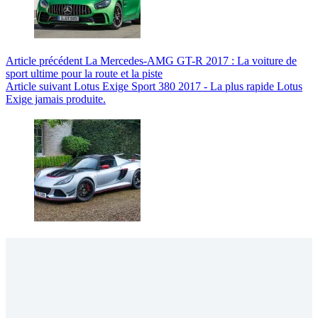
Article
précédent
La Mercedes-AMG GT-R 2017 : La voiture de
sport ultime pour la route et la piste
Article
suivant
Lotus Exige Sport 380 2017 - La plus rapide Lotus
Exige jamais produite.