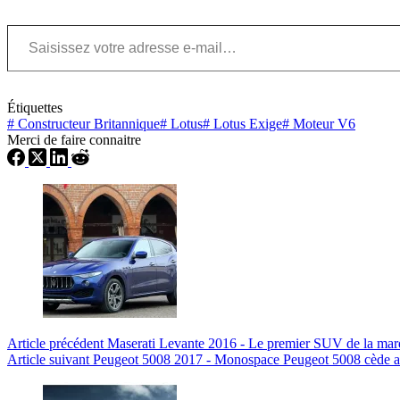
Saisissez votre adresse e-mail…
Étiquettes
#
Constructeur Britannique
#
Lotus
#
Lotus Exige
#
Moteur V6
Merci de faire connaitre
Article
précédent
Maserati Levante 2016 - Le premier SUV de la marq
Article
suivant
Peugeot 5008 2017 - Monospace Peugeot 5008 cède 