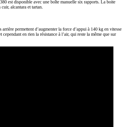
380 est disponible avec une boîte manuelle six rapports. La boite
cuir, alcantara et tartan.
es arrière permettent d’augmenter la force d’appui à 140 kg en vitesse
cependant en rien la résistance à l’air, qui reste la même que sur