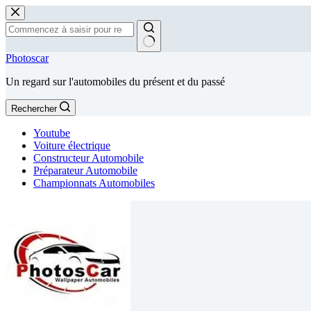
Passer
au
contenu
Aucun
Photoscar
résultat
Un regard sur l'automobiles du présent et du passé
Rechercher
Youtube
Voiture électrique
Constructeur Automobile
Préparateur Automobile
Championnats Automobiles