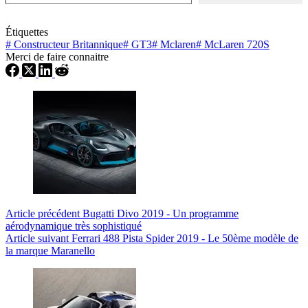
Étiquettes
#
Constructeur Britannique
#
GT3
#
Mclaren
#
McLaren 720S
Merci de faire connaitre
Article
précédent
Bugatti Divo 2019 - Un programme
aérodynamique très sophistiqué
Article
suivant
Ferrari 488 Pista Spider 2019 - Le 50ème modèle de
la marque Maranello