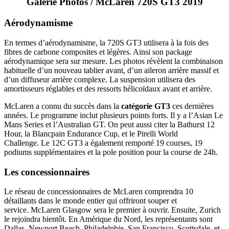
Galerie Photos / McLaren 720S GT3 2019
Aérodynamisme
En termes d’aérodynamisme, la 720S GT3 utilisera à la fois des
fibres de carbone composites et légères. Ainsi son package
aérodynamique sera sur mesure. Les photos révèlent la combinaison
habituelle d’un nouveau tablier avant, d’un aileron arrière massif et
d’un diffuseur arrière complexe. La suspension utilisera des
amortisseurs réglables et des ressorts hélicoïdaux avant et arrière.
McLaren a connu du succès dans la
catégorie GT3
ces dernières
années. Le programme inclut plusieurs points forts. Il y a l’Asian Le
Mans Series et l’Australian GT. On peut aussi citer la Bathurst 12
Hour, la Blancpain Endurance Cup, et le Pirelli World
Challenge. Le 12C GT3 a également remporté 19 courses, 19
podiums supplémentaires et la pole position pour la course de 24h.
Les concessionnaires
Le réseau de concessionnaires de McLaren comprendra 10
détaillants dans le monde entier qui offriront souper et
service. McLaren Glasgow sera le premier à ouvrir. Ensuite, Zurich
le rejoindra bientôt. En Amérique du Nord, les représentants sont
Dallas, Newport Beach, Philadelphie, San Francisco, Scottsdale, et