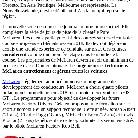
Toronto. En Asie-Pacifique, Melbourne est représentée. La
Nouvelle-Zélande, c’est le détaillant d’Auckland qui représente la
région.
La nouvelle série de courses se joindra au programme actuel. Elle
complétera la série de jours de piste de la clientèle Pure
McLaren. Les clients participeront à des courses sur des circuits de
course européens emblématiques en 2018. Ils devront déjà avoir
acquis une grande expérience de conduite sur piste. Ces courses
considèrent
comme une première étape dans le monde de la
course. Les propriétaires de McLaren devront avoir un minimum de
licence de classe D internationale. Les
ingénieurs
et
techniciens
McLaren
entretiennent
et
gèrent
toutes les
voitures
.
McLaren
a également annoncé un nouveau programme de
développement des conducteurs. McLaren a choisi quatre pilotes
britanniques prometteurs en 2018 pour piloter deux voitures 570S
GT4. Le programme a pour objectif de développer les futurs
McLaren Factory Drivers. Cela en proposant une formation sur le
sport automobile et un support technique. Cette année, Jordan Albert
(21 ans), Charlie Fagg (18 ans), Michael O’Brien (22 ans) et Lewis
Proctor (21 ans) bénéficient de cette opportunité. Ils seront encadrés
par le pilote McLaren Factory Rob Bell.