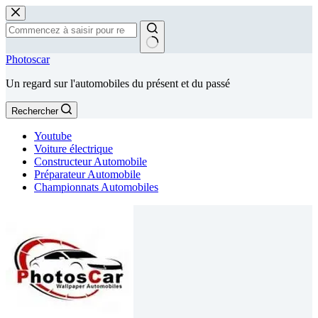
Passer
au
contenu
Aucun
Photoscar
résultat
Un regard sur l'automobiles du présent et du passé
Rechercher
Youtube
Voiture électrique
Constructeur Automobile
Préparateur Automobile
Championnats Automobiles