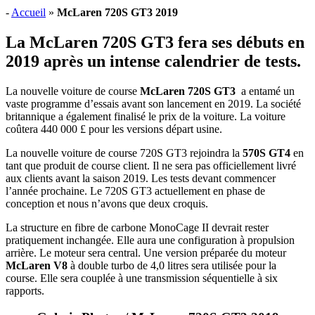
-
Accueil
»
McLaren 720S GT3 2019
La McLaren 720S GT3 fera ses débuts en
2019 après un intense calendrier de tests.
La nouvelle voiture de course
McLaren 720S GT3
a entamé un
vaste programme d’essais avant son lancement en 2019. La société
britannique a également finalisé le prix de la voiture. La voiture
coûtera 440 000 £ pour les versions départ usine.
La nouvelle voiture de course 720S GT3 rejoindra la
570S GT4
en
tant que produit de course client. Il ne sera pas officiellement livré
aux clients avant la saison 2019. Les tests devant commencer
l’année prochaine. Le 720S GT3 actuellement en phase de
conception et nous n’avons que deux croquis.
La structure en fibre de carbone MonoCage II devrait rester
pratiquement inchangée. Elle aura une configuration à propulsion
arrière. Le moteur sera central. Une version préparée du moteur
McLaren V8
à double turbo de 4,0 litres sera utilisée pour la
course. Elle sera couplée à une transmission séquentielle à six
rapports.