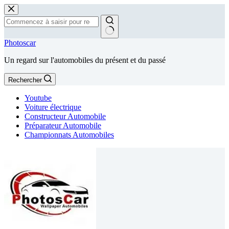
Passer
au
contenu
Aucun
Photoscar
résultat
Un regard sur l'automobiles du présent et du passé
Rechercher
Youtube
Voiture électrique
Constructeur Automobile
Préparateur Automobile
Championnats Automobiles