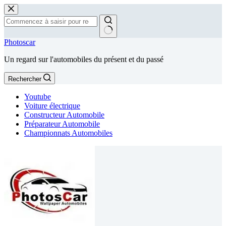
Passer
au
contenu
Aucun
Photoscar
résultat
Un regard sur l'automobiles du présent et du passé
Rechercher
Youtube
Voiture électrique
Constructeur Automobile
Préparateur Automobile
Championnats Automobiles