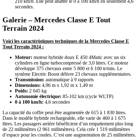
210 km/h. Elle peut abattre le 0 à 100 km/h en seulement 4,6
secondes.
Galerie – Mercedes Classe E Tout
Terrain 2024
Voici les caractéristiques techniques de la Mercedes Classe E
Tout Terrain 2024 :
Moteur:
moteur hybride doux E 450 4Matic avec un six
cylindres en ligne turbocompressé de 3,0 litres. Ce moteur
développe 375 chevaux entre 5 800 et 6 100 tr/min. Le
système Electric Boost délivre 23 chevaux supplémentaires.
Transmission:
automatique à 9 rapports
Dimensions:
4,96 m x 1,92 m x 1,49 m
Poids:
2 045 kg
Autonomie électrique:
85-102 km (cycle WLTP)
0 à 100 km/h:
4,6 secondes
La capacité du coffre peut être augmentée de 615 à 1 830 litres.
Dans le modèle hybride rechargeable, elle varie de 460 à 1 675
litres. Les passagers arrière bénéficient d’un empattement plus long
de 22 millimètres (2 961 millimètres). Cela crée 1 519 millimètres
d’espace pour les coudes. C’est une augmentation de 25 millimètres.