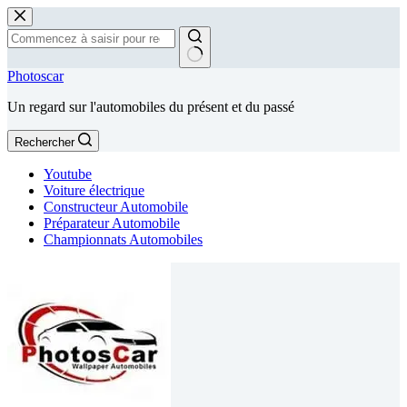
Passer
au
contenu
Aucun
Photoscar
résultat
Un regard sur l'automobiles du présent et du passé
Rechercher
Youtube
Voiture électrique
Constructeur Automobile
Préparateur Automobile
Championnats Automobiles