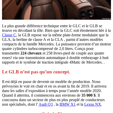
La plus grande différence technique entre le GLC et le GLB se
trouve en décollant la tôle. Bien que la GLC soit étroitement liée à la
Classe C
, la GLB repose sur la même plate-forme modulaire que la
GLA, la berline de classe A et la CLA , parmi d’autres modèles
compacts de la famille Mercedes. La puissance provient d’un moteur
quatre cylindres turbocompressé de 2,0 litres. Conçu pour
transmettre
224 chevaux
et 258 livres-pied de couple aux quatre
roues! via une transmission automatique à double embrayage à huit
rapports et le système de traction intégrale 4Matic de Mercedes. .
Le GLB n’est pas qu’un concept.
Il est déjà en passe de devenir un modèle de production. Nous
prévoyons le voir en chair et en os avant la fin de 2019. Il arrivera
dans les salles d’exposition à temps pour l’année modèle 2020.
Quand il atterrira, il commencera aux environs de
35 000 $
. Il
concourra dans un secteur de plus en plus peuplé de conducteurs
non spécialisés, dont l’
Audi Q3
, la
BMW X1
et la
Lexus NX
.