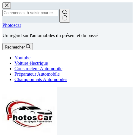
Passer
au
contenu
Aucun
Photoscar
résultat
Un regard sur l'automobiles du présent et du passé
Rechercher
Youtube
Voiture électrique
Constructeur Automobile
Préparateur Automobile
Championnats Automobiles