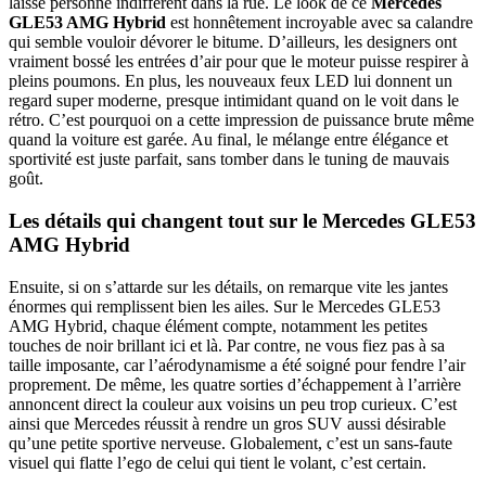
laisse personne indifférent dans la rue. Le look de ce
Mercedes
GLE53 AMG Hybrid
est honnêtement incroyable avec sa calandre
qui semble vouloir dévorer le bitume. D’ailleurs, les designers ont
vraiment bossé les entrées d’air pour que le moteur puisse respirer à
pleins poumons. En plus, les nouveaux feux LED lui donnent un
regard super moderne, presque intimidant quand on le voit dans le
rétro. C’est pourquoi on a cette impression de puissance brute même
quand la voiture est garée. Au final, le mélange entre élégance et
sportivité est juste parfait, sans tomber dans le tuning de mauvais
goût.
Les détails qui changent tout sur le Mercedes GLE53
AMG Hybrid
Ensuite, si on s’attarde sur les détails, on remarque vite les jantes
énormes qui remplissent bien les ailes. Sur le Mercedes GLE53
AMG Hybrid, chaque élément compte, notamment les petites
touches de noir brillant ici et là. Par contre, ne vous fiez pas à sa
taille imposante, car l’aérodynamisme a été soigné pour fendre l’air
proprement. De même, les quatre sorties d’échappement à l’arrière
annoncent direct la couleur aux voisins un peu trop curieux. C’est
ainsi que Mercedes réussit à rendre un gros SUV aussi désirable
qu’une petite sportive nerveuse. Globalement, c’est un sans-faute
visuel qui flatte l’ego de celui qui tient le volant, c’est certain.