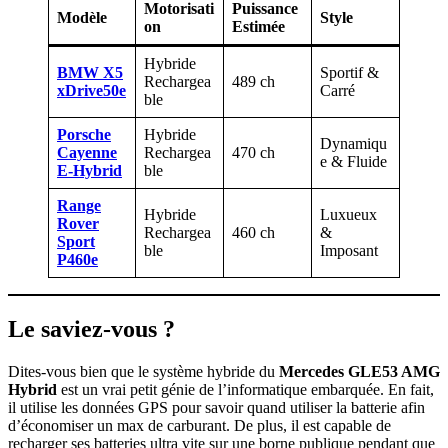
Motorisati
Puissance
Modèle
Style
on
Estimée
Hybride
BMW X5
Sportif &
Rechargea
489 ch
xDrive50e
Carré
ble
Porsche
Hybride
Dynamiqu
Cayenne
Rechargea
470 ch
e & Fluide
E-Hybrid
ble
Range
Hybride
Luxueux
Rover
Rechargea
460 ch
&
Sport
ble
Imposant
P460e
Le saviez-vous ?
Dites-vous bien que le système hybride du
Mercedes GLE53 AMG
Hybrid
est un vrai petit génie de l’informatique embarquée. En fait,
il utilise les données GPS pour savoir quand utiliser la batterie afin
d’économiser un max de carburant. De plus, il est capable de
recharger ses batteries ultra vite sur une borne publique pendant que