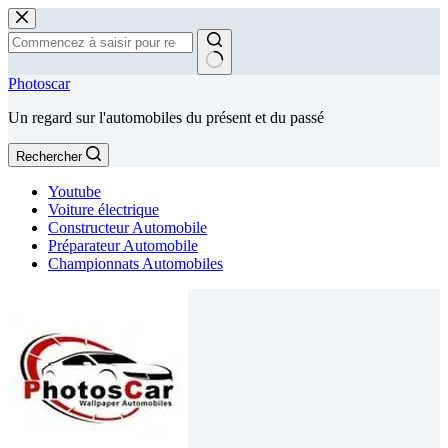
Passer
au
contenu
Aucun
Photoscar
résultat
Un regard sur l'automobiles du présent et du passé
Rechercher
Youtube
Voiture électrique
Constructeur Automobile
Préparateur Automobile
Championnats Automobiles