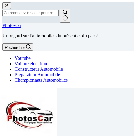
Passer
au
contenu
Aucun
Photoscar
résultat
Un regard sur l'automobiles du présent et du passé
Rechercher
Youtube
Voiture électrique
Constructeur Automobile
Préparateur Automobile
Championnats Automobiles