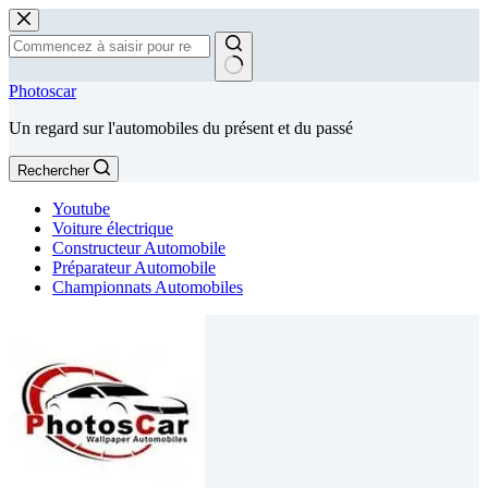
Passer
au
contenu
Aucun
Photoscar
résultat
Un regard sur l'automobiles du présent et du passé
Rechercher
Youtube
Voiture électrique
Constructeur Automobile
Préparateur Automobile
Championnats Automobiles