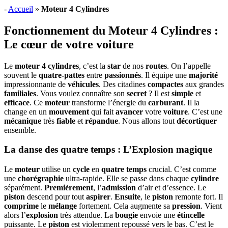
-
Accueil
»
Moteur 4 Cylindres
Fonctionnement du Moteur 4 Cylindres :
Le cœur de votre voiture
Le
moteur 4 cylindres
, c’est la
star
de nos
routes
. On l’appelle
souvent le
quatre-pattes
entre
passionnés
. Il équipe une
majorité
impressionnante de
véhicules
. Des citadines
compactes
aux grandes
familiales
. Vous voulez connaître son
secret
? Il est
simple
et
efficace
. Ce
moteur
transforme l’énergie du
carburant
. Il la
change en un
mouvement
qui fait
avancer
votre
voiture
. C’est une
mécanique
très
fiable
et
répandue
. Nous allons tout
décortiquer
ensemble.
La danse des quatre temps : L’Explosion magique
Le
moteur
utilise un
cycle
en
quatre temps
crucial. C’est comme
une
chorégraphie
ultra-rapide. Elle se passe dans chaque
cylindre
séparément.
Premièrement
, l’
admission
d’air et d’essence. Le
piston
descend pour tout
aspirer
.
Ensuite
, le
piston
remonte fort. Il
comprime
le
mélange
fortement. Cela augmente sa
pression
. Vient
alors l’
explosion
très attendue. La
bougie
envoie une
étincelle
puissante. Le
piston
est violemment repoussé vers le bas. C’est le