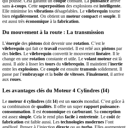
qui pousse. Cela garantit un
couple
constant. La
puissance
arrive
sans
à-coups
. Cette
superposition
des explosions est
intelligente
.
Elle minimise les
vibrations
désagréables. Le
vilebrequin
tourne
bien
régulièrement
. On obtient un
moteur
compact
et
souple
. Il
est aussi très
économique
à la
fabrication
.
Du mouvement à la route : La transmission
L’
énergie
des
pistons
doit devenir une
rotation
. C’est le
vilebrequin
qui fait ce
travail
essentiel. Il est relié aux
pistons
par
des
bielles
. Le
vilebrequin
convertit le mouvement
linéaire
. Il le
change en une
rotation
constante et utile. Le
volant moteur
est là
aussi. Il aide à lisser les
tours
du
vilebrequin
. Il maintient l’
inertie
entre les
explosions
. Ce
couple
est ensuite
transmis
solidement. Il
passe par l’
embrayage
et la
boîte de vitesses
.
Finalement
, il arrive
aux
roues
.
Les avantages clés du Moteur 4 Cylindres (I4)
Le
moteur 4 cylindres
(dit
I4
) est un
succès
mondial. C’est grâce à
sa combinaison de
qualités
. Il offre un super
rapport
puissance-
consommation
. Il est
économique
en
carburant
. Sa
conception
est assez
simple
. Cela le rend plus
facile
à
entretenir
. Le
coût
de
fabrication
est faible aussi. Les
technologies
modernes
l’ont
amélioré. Pensez à l’injection
directe
ou au
turbo
. Elles augmentent