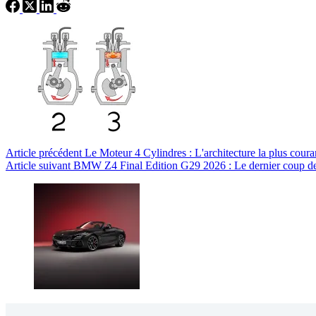
Article
précédent
Le Moteur 4 Cylindres : L'architecture la plus coura
Article
suivant
BMW Z4 Final Edition G29 2026 : Le dernier coup de