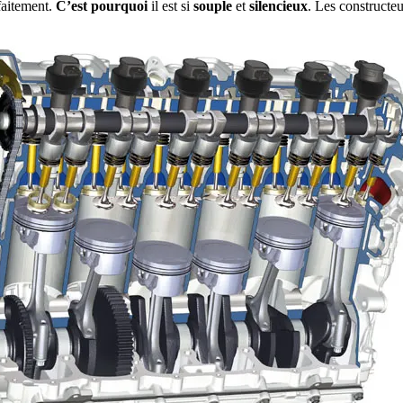
aitement.
C’est pourquoi
il est si
souple
et
silencieux
. Les constructe