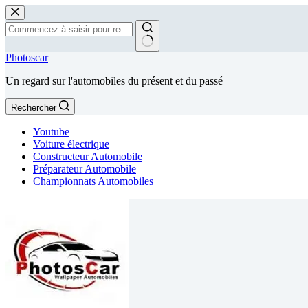
Passer
au
contenu
Aucun
Photoscar
résultat
Un regard sur l'automobiles du présent et du passé
Rechercher
Youtube
Voiture électrique
Constructeur Automobile
Préparateur Automobile
Championnats Automobiles