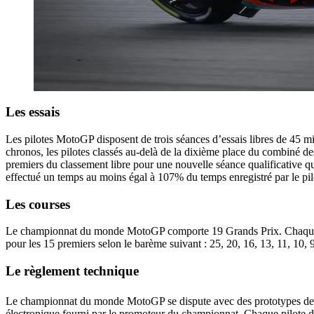
Les essais
Les pilotes MotoGP disposent de trois séances d’essais libres de 45 mi
chronos, les pilotes classés au-delà de la dixième place du combiné de
premiers du classement libre pour une nouvelle séance qualificative qu
effectué un temps au moins égal à 107% du temps enregistré par le pilo
Les courses
Le championnat du monde MotoGP comporte 19 Grands Prix. Chaque épre
pour les 15 premiers selon le barème suivant : 25, 20, 16, 13, 11, 10, 9, 
Le règlement technique
Le championnat du monde MotoGP se dispute avec des prototypes d
électronique fourni par le promoteur du championnat. Chaque pilote di