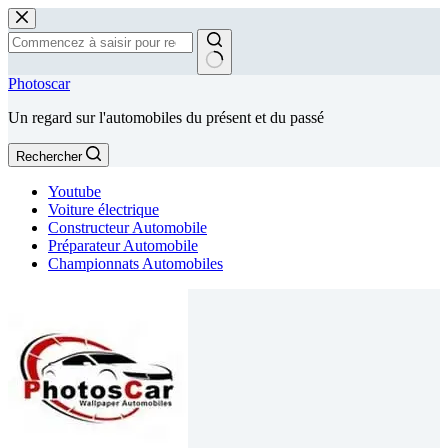
Passer
au
contenu
Aucun
Photoscar
résultat
Un regard sur l'automobiles du présent et du passé
Rechercher
Youtube
Voiture électrique
Constructeur Automobile
Préparateur Automobile
Championnats Automobiles